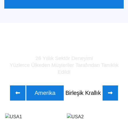
COVNA Unicom Global
26 Yıllık Sektör Deneyimi
Yüzlerce Ülkeden Müşteriler Tarafından Tanıklık
Edildi
Çin
Amerika
Birleşik Krallık
Kanad