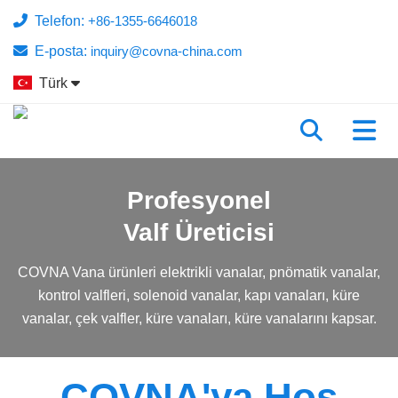
Telefon:
+86-1355-6646018
E-posta:
inquiry@covna-china.com
Türk
Profesyonel
Valf Üreticisi
COVNA Vana ürünleri elektrikli vanalar, pnömatik vanalar,
kontrol valfleri, solenoid vanalar, kapı vanaları, küre
vanalar, çek valfler, küre vanaları, küre vanalarını kapsar.
COVNA'ya Hoş